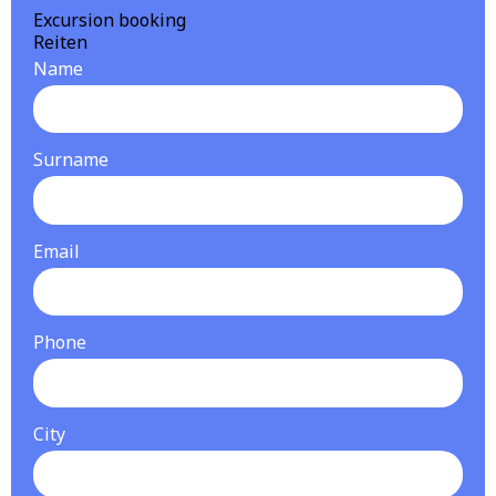
Excursion booking
Reiten
Name
Surname
Email
Phone
City