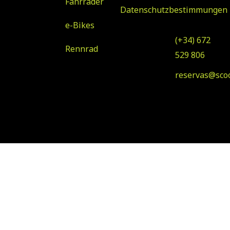
Fahrräder
Bartolomé
Datenschutzbestimmungen
de Tirajana
e-Bikes
(+34) 672
Rennrad
529 806
reservas@sco
© Copyright 2023 Scooter
Entworfen von Klawter
& Bike Rental
Maspalomas