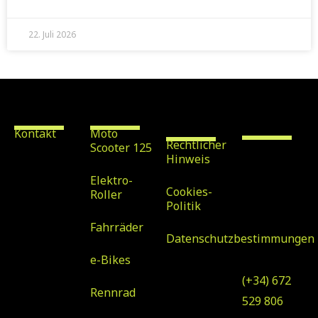
22. Juli 2026
Kontakt
Vermietung
Rechtlicher
Scooter &
Hinweis
Bike Rental
Maspalomas
Kontakt
Moto
Rechtlicher
Scooter 125
Avenida
Hinweis
Tirajana nº
Elektro-
32, Local 7,
Cookies-
Roller
Politik
35100, San
Fahrräder
Bartolomé
Datenschutzbestimmungen
de Tirajana
e-Bikes
(+34) 672
Rennrad
529 806