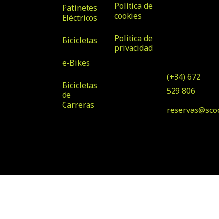
Tirajana nº
Política de
Patinetes
32, Local 7,
cookies
Eléctricos
35100, San
Politica de
Bicicletas
Bartolomé
privacidad
de Tirajana
e-Bikes
(+34) 672
Bicicletas
529 806
de
Carreras
reservas@sco
© Copyright 2025 Scooter
Diseñado por Klawter
& Bike Rental
Maspalomas