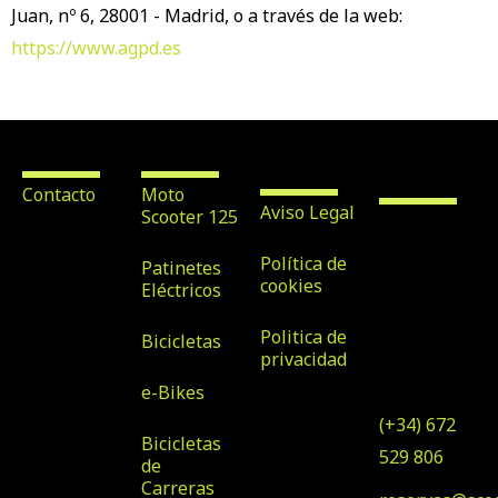
Juan, nº 6, 28001 - Madrid, o a través de la web:
https://www.agpd.es
Contacto
Alquiler de
Texto
Scooter &
Legales
Bike Rental
Maspalomas
Contacto
Moto
Aviso Legal
Scooter 125
Avenida
Tirajana nº
Política de
Patinetes
32, Local 7,
cookies
Eléctricos
35100, San
Politica de
Bicicletas
Bartolomé
privacidad
de Tirajana
e-Bikes
(+34) 672
Bicicletas
529 806
de
Carreras