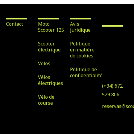
Contact
Location
Avis légal
Scooter &
Bike Rental
Maspalomas
Contact
Moto
Avis
Scooter 125
juridique
Avenida
Tirajana nº
Scooter
Politique
32, Local 7,
électrique
en matière
de cookies
35100, San
Vélos
Bartolomé
Politique de
de Tirajana
confidentialité
Vélos
électriques
(+34) 672
529 806
Vélo de
course
reservas@sco
© Copyright 2023 Scooter
Conçu par Klawter
& Bike Rental