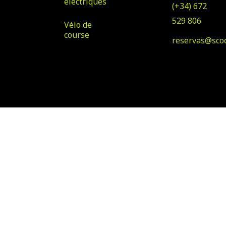
électriques
(+34) 672
529 806
Vélo de
course
reservas@sco
© Copyright 2023 Scooter
Conçu par Klawter
& Bike Rental
Maspalomas