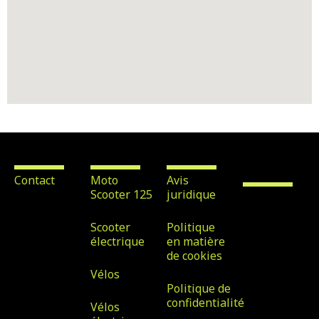
Contact
Location
Avis légal
Scooter &
Bike Rental
Maspalomas
Contact
Moto
Avis
Scooter 125
juridique
Avenida
Tirajana nº
Scooter
Politique
32, Local 7,
électrique
en matière
de cookies
35100, San
Vélos
Bartolomé
Politique de
de Tirajana
confidentialité
Vélos