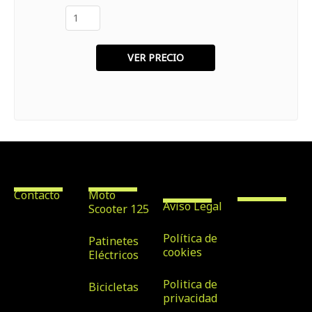
Contacto
Alquiler de
Texto
Scooter &
Legales
Bike Rental
Maspalomas
Contacto
Moto
Aviso Legal
Scooter 125
Avenida
Tirajana nº
Política de
Patinetes
32, Local 7,
cookies
Eléctricos
35100, San
Politica de
Bicicletas
Bartolomé
privacidad