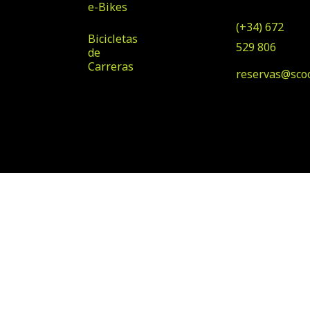
de Tirajana
e-Bikes
(+34) 672
Bicicletas
529 806
de
Carreras
reservas@sco
© Copyright 2025 Scooter
Diseñado por Klawter
& Bike Rental
Maspalomas