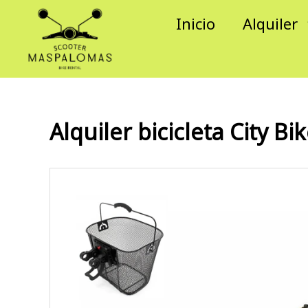
Ir
Inicio
Alquiler
al
contenido
Alquiler bicicleta City Bi