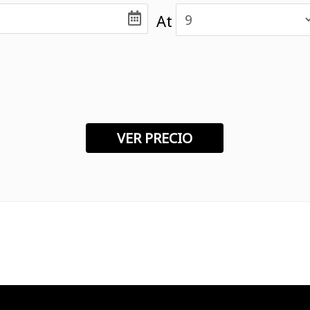
At
Texto Legales
Scooter