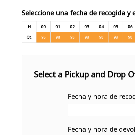
Seleccione una fecha de recogida y 
H
00
01
02
03
04
05
06
Qt.
98
98
98
98
98
98
98
Select a Pickup and Drop O
Fecha y hora de reco
Fecha y hora de devo