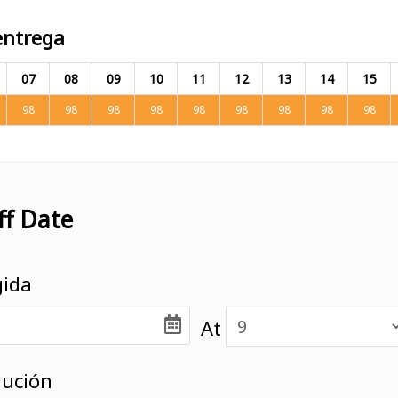
entrega
07
08
09
10
11
12
13
14
15
98
98
98
98
98
98
98
98
98
ff Date
gida
At
lución