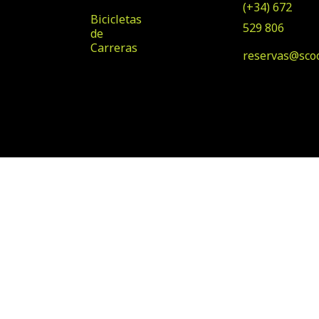
(+34) 672
Bicicletas
529 806
de
Carreras
reservas@sco
© Copyright 2025 Scooter
Diseñado por Klawter
& Bike Rental
Maspalomas