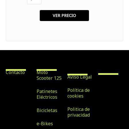
Contacto
Alquiler de
Texto
Scooter &
Legales
Bike Rental
Maspalomas
Contacto
Moto
Aviso Legal
Scooter 125
Avenida
Tirajana nº
Política de
Patinetes
32, Local 7,
cookies
Eléctricos
35100, San
Politica de
Bicicletas
Bartolomé
privacidad
de Tirajana
e-Bikes