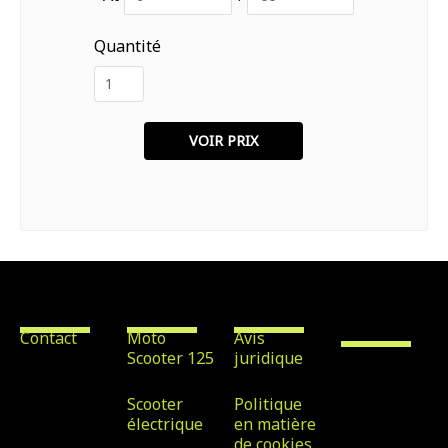
Quantité
Contact
Location
Avis légal
Scooter &
Bike Rental
Maspalomas
Contact
Moto
Avis
Scooter 125
juridique
Avenida
Tirajana nº
Scooter
Politique
32, Local 7,
électrique
en matière
de cookies