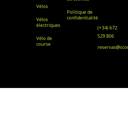
35100, San
Vélos
Bartolomé
Politique de
de Tirajana
confidentialité
Vélos
électriques
(+34) 672
529 806
Vélo de
course
reservas@sco
© Copyright 2023 Scooter
Conçu par Klawter
& Bike Rental
Maspalomas