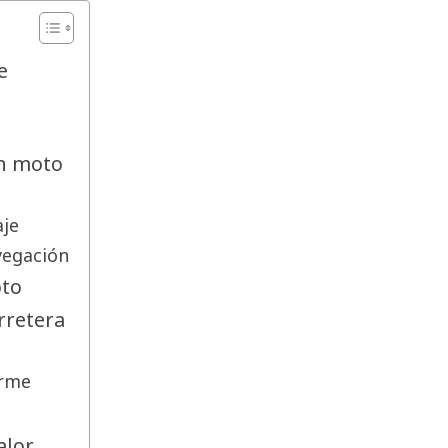
je
en moto
aje
vegación
oto
rretera
d
irme
alor