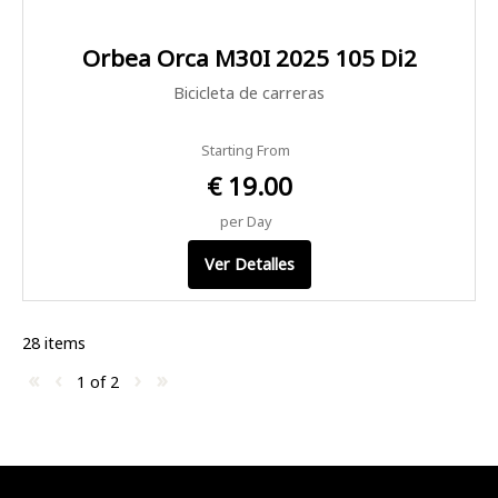
Orbea Orca M30I 2025 105 Di2
Bicicleta de carreras
Starting From
€ 19.00
per Day
Ver Detalles
28 items
«
‹
›
»
1 of
2
Contacto
Alquiler de
Texto
Scooter &