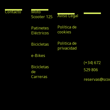
Legales
Bike Rental
Maspalomas
Contacto
Moto
Aviso Legal
Scooter 125
Avenida
Tirajana nº
Política de
Patinetes
32, Local 7,
cookies
Eléctricos
35100, San
Politica de
Bicicletas
Bartolomé
privacidad
de Tirajana
e-Bikes
(+34) 672
Bicicletas
529 806
de
Carreras
reservas@sco
© Copyright 2025 Scooter
Diseñado por Klawter
& Bike Rental
Maspalomas