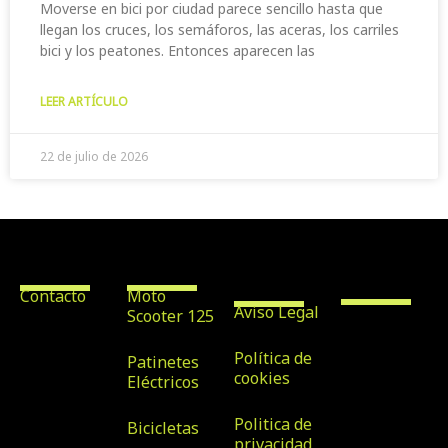
Moverse en bici por ciudad parece sencillo hasta que
llegan los cruces, los semáforos, las aceras, los carriles
bici y los peatones. Entonces aparecen las
LEER ARTÍCULO
22 de julio de 2026
Contacto
Alquiler de
Texto
Scooter &
Legales
Bike Rental
Maspalomas
Contacto
Moto
Aviso Legal
Scooter 125
Avenida
Tirajana nº
Política de
Patinetes
32, Local 7,
cookies
Eléctricos
35100, San
Politica de
Bicicletas
Bartolomé
privacidad