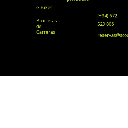
de Tirajana
e-Bikes
(+34) 672
Bicicletas
529 806
de
Carreras
reservas@sco
© Copyright 2025 Scooter
Diseñado por Klawter
& Bike Rental
Maspalomas